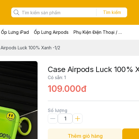
Tìm kiếm
Ốp Lưng iPad
Ốp Lưng Airpods
Phụ Kiện Điện Thoại / Máy Tính Bảng / Laptop
Airpods Luck 100% Xanh -1/2
Case Airpods Luck 100% X
Có sẵn
:
1
109.000đ
Số lượng
Thêm giỏ hàng