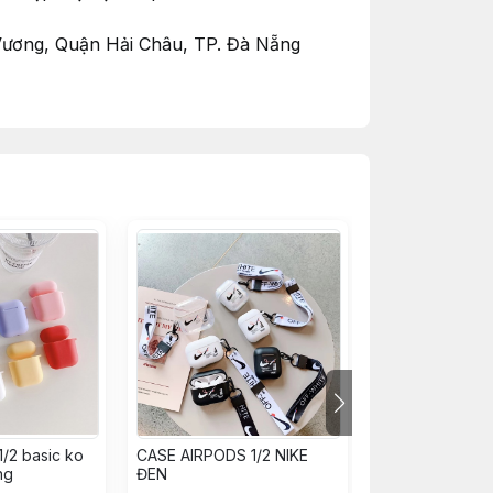
 Vương, Quận Hải Châu, TP. Đà Nẵng
 TP. Đà Nẵng
 nhận được đơn hàng.
1/2 basic ko
CASE AIRPODS 1/2 NIKE
CASE AIRPODS 1
ng
ĐEN
TRẮNG