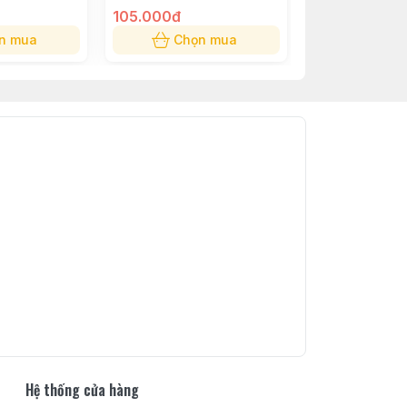
105.000đ
105.000đ
n mua
Chọn mua
Chọn
Hệ thống cửa hàng