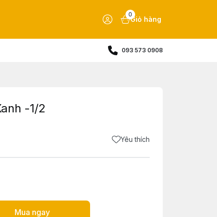
0
Giỏ hàng
093 573 0908
anh -1/2
Yêu thích
Mua ngay