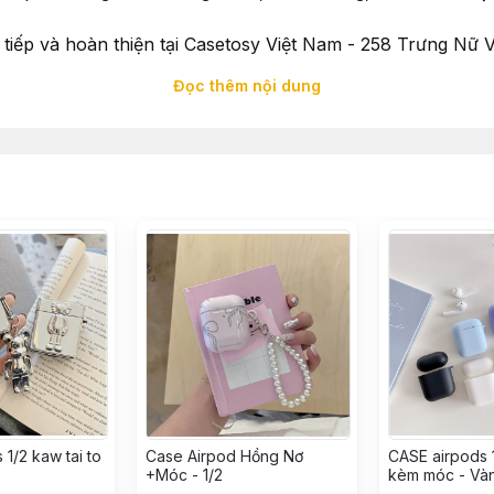
tiếp và hoàn thiện tại Casetosy Việt Nam - 258 Trưng Nữ
Đọc thêm nội dung
Casetosy Việt Nam - 258 Trưng Nữ Vương, Quận Hải Châu,
iệt Nam
khoảng từ 1 – 4 ngày tuỳ theo địa chỉ shop sẽ báo lại khi
ý không được thử hàng
1/2 kaw tai to
Case Airpod Hồng Nơ
CASE airpods 
+Móc - 1/2
kèm móc - Và