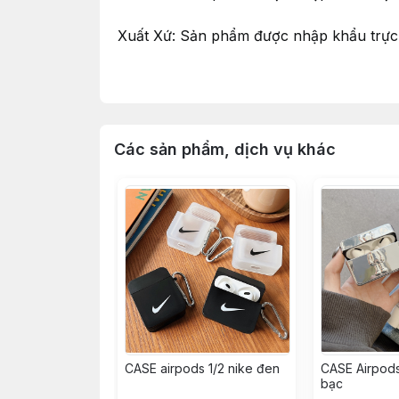
Xuất Xứ: Sản phẩm được nhập khẩu trực 
Tổ chức chịu trách nhiệm về hàng hoá: 
Đặt hàng:
Các sản phẩm, dịch vụ khác
Qua : Hotline: 0935730908
Đặt hàng online trên website Casetosy V
Qua email: casetosy@gmail.com
Giao nhận:
Shop nhận ship COD toàn quốc thời gian 
Được kiểm tra hàng trước khi nhận, lưu 
CASE airpods 1/2 nike đen
CASE Airpods 
bạc