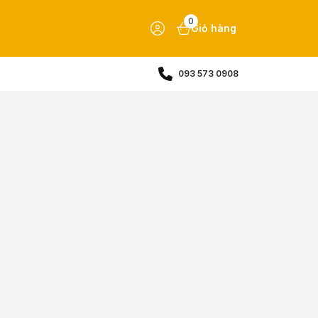
0
Giỏ hàng
093 573 0908