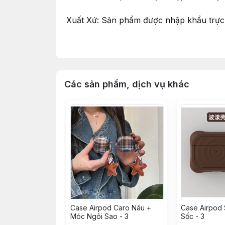
Xuất Xứ: Sản phẩm được nhập khẩu trực 
Tổ chức chịu trách nhiệm về hàng hoá: 
Đặt hàng:
Các sản phẩm, dịch vụ khác
Qua : Hotline: 0935730908
Đặt hàng online trên website Casetosy V
Qua email: casetosy@gmail.com
Giao nhận:
Shop nhận ship COD toàn quốc thời gian 
Được kiểm tra hàng trước khi nhận, lưu 
Case Airpod Caro Nâu +
Case Airpod
Móc Ngôi Sao - 3
Sốc - 3