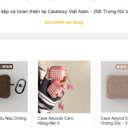
tiếp và hoàn thiện tại Casetosy Việt Nam - 258 Trưng Nữ
Đọc thêm nội dung
Casetosy Việt Nam - 258 Trưng Nữ Vương, Quận Hải Châu,
iệt Nam
khoảng từ 1 – 4 ngày tuỳ theo địa chỉ shop sẽ báo lại khi
ý không được thử hàng
 Su Nâu Chống
Case Airpods Caro
Case Airpod S
Hồng+Nơ-3
Chống Sốc - 3