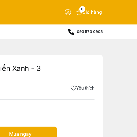
0
Giỏ hàng
093 573 0908
iền Xanh - 3
Yêu thích
Mua ngay