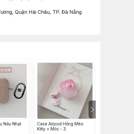
 Vương, Quận Hải Châu, TP. Đà Nẵng
 TP. Đà Nẵng
 nhận được đơn hàng.
u Nâu Nhạt
Case Airpod Hồng Mèo
CASE Airpod Nâ
Kitty + Móc - 3
Dây Ly Cf - 3