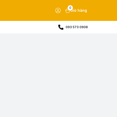
0
Giỏ hàng
093 573 0908