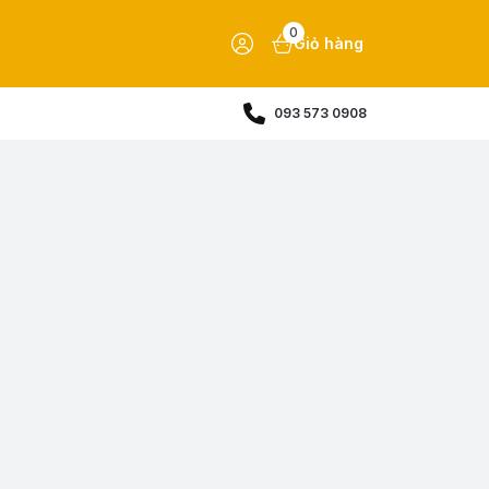
0
Giỏ hàng
093 573 0908