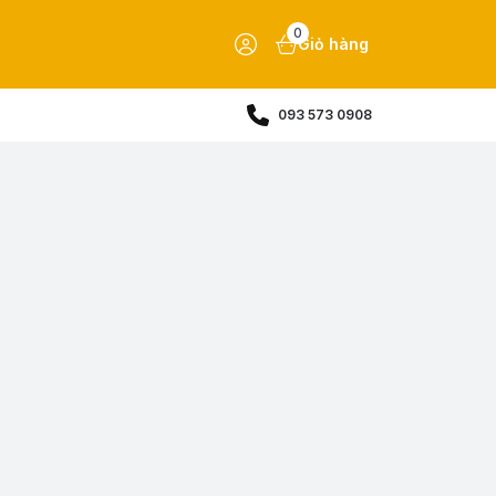
0
Giỏ hàng
093 573 0908