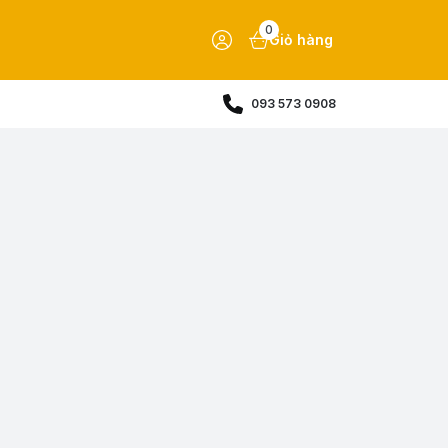
0
Giỏ hàng
093 573 0908