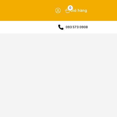
0
Giỏ hàng
093 573 0908