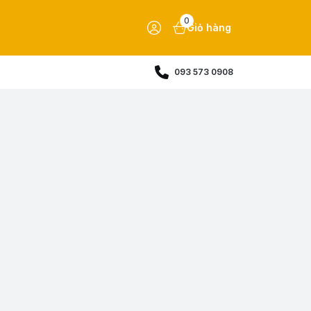
0
Giỏ hàng
093 573 0908