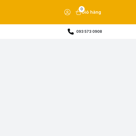
0
Giỏ hàng
093 573 0908