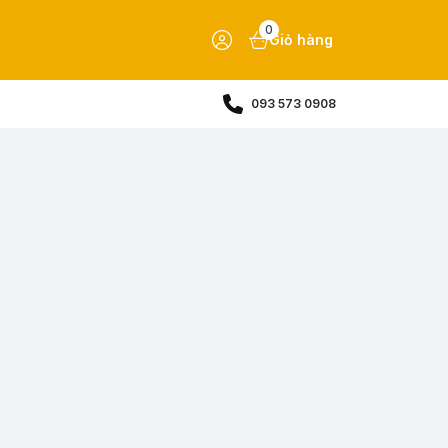
0
Giỏ hàng
093 573 0908