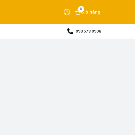
0
Giỏ hàng
093 573 0908