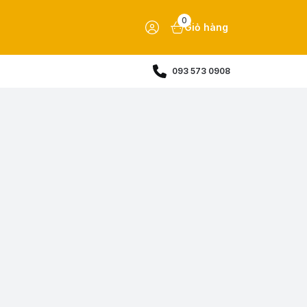
0
Giỏ hàng
093 573 0908