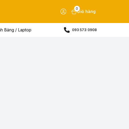
0
Giỏ hàng
nh Bảng / Laptop
093 573 0908