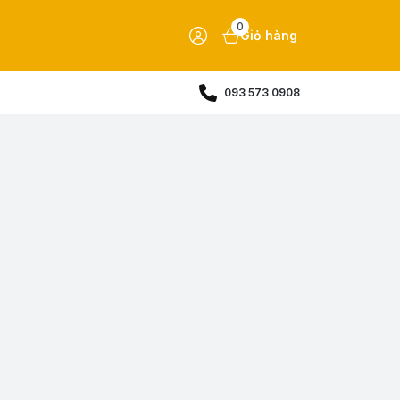
0
Giỏ hàng
093 573 0908