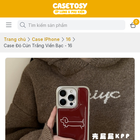
0
Trang chủ
Case IPhone
16
Case Đỏ Cún Trắng Viền Bạc - 16