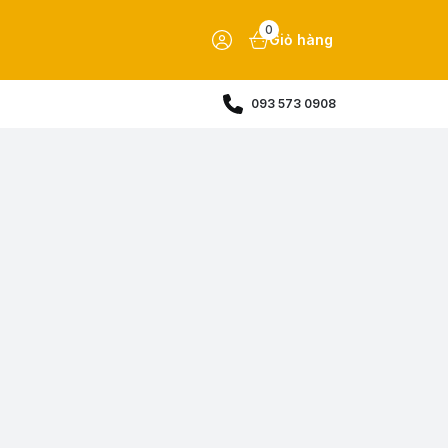
0
Giỏ hàng
093 573 0908