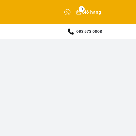
0
Giỏ hàng
093 573 0908