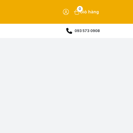
0
Giỏ hàng
093 573 0908