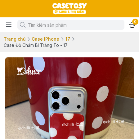
0
Trang chủ
Case IPhone
17
Case Đỏ Chấm Bi Trắng To - 17