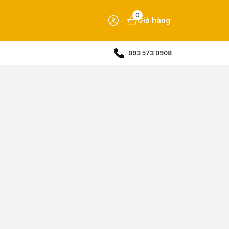
0
Giỏ hàng
093 573 0908