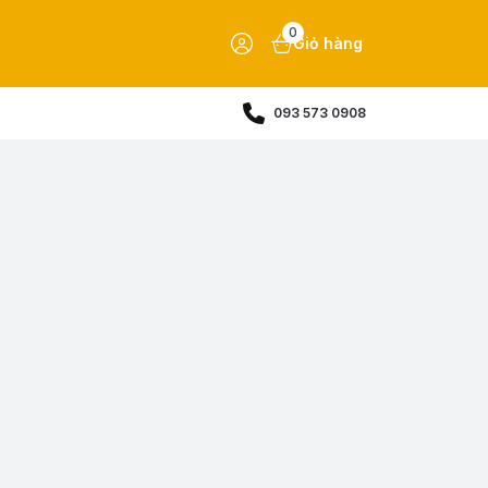
0
Giỏ hàng
093 573 0908