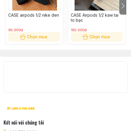
Qua : Hotline: 0935730908
Đặt hàng online trên website Casetosy Việt Nam
CASE airpods 1/2 nike đen
CASE Airpods 1/2 kaw tai
Qua email: casetosy@gmail.com
to bạc
Giao nhận:
95.000đ
155.000đ
Shop nhận ship COD toàn quốc thời gian khoảng từ 1 –
Chọn mua
Chọn mua
4 ngày tuỳ theo địa chỉ shop sẽ báo lại khi nhận được
đơn hàng.
Được kiểm tra hàng trước khi nhận, lưu ý không được
thử hàng
Kết nối với chúng tôi