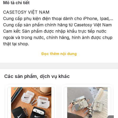
Mô tả chi tiết
CASETOSY VIỆT NAM
Cung cấp phụ kiện điện thoại dành cho iPhone, Ipad,...
Cung cấp sản phẩm chính hãng từ Casetosy Việt Nam
Cam kết: Sản phẩm được nhập khẩu trực tiếp nước
ngoài và trong nước, chính hãng, hình ảnh được chụp
thật tại shop.
Đọc thêm nội dung
Xuất Xứ: Sản phẩm được nhập khẩu trực tiếp và hoàn
thiện tại Casetosy Việt Nam - 258 Trưng Nữ Vương,
Quận Hải Châu, TP. Đà Nẵng
Các sản phẩm, dịch vụ khác
Tổ chức chịu trách nhiệm về hàng hoá: Casetosy Việt
Nam - 258 Trưng Nữ Vương, Quận Hải Châu, TP. Đà
Nẵng
Đặt hàng: