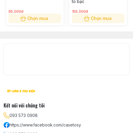
to bạc
Giao nhận:
95.000đ
155.000đ
Shop nhận ship COD toàn quốc thời gian khoảng từ 1 –
Chọn mua
Chọn mua
4 ngày tuỳ theo địa chỉ shop sẽ báo lại khi nhận được
đơn hàng.
Được kiểm tra hàng trước khi nhận, lưu ý không được
thử hàng
Kết nối với chúng tôi
093 573 0908
https://www.facebook.com/casetosy