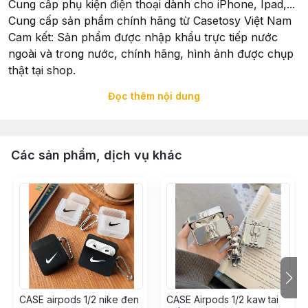
Cung cấp phụ kiện điện thoại dành cho iPhone, Ipad,...
Cung cấp sản phẩm chính hãng từ Casetosy Việt Nam
Cam kết: Sản phẩm được nhập khẩu trực tiếp nước
ngoài và trong nước, chính hãng, hình ảnh được chụp
thật tại shop.
Đọc thêm nội dung
Xuất Xứ: Sản phẩm được nhập khẩu trực tiếp và hoàn
thiện tại Casetosy Việt Nam - 258 Trưng Nữ Vương,
Quận Hải Châu, TP. Đà Nẵng
Các sản phẩm, dịch vụ khác
Tổ chức chịu trách nhiệm về hàng hoá: Casetosy Việt
Nam - 258 Trưng Nữ Vương, Quận Hải Châu, TP. Đà
Nẵng
Đặt hàng:
Qua : Hotline: 0935730908
Đặt hàng online trên website Casetosy Việt Nam
CASE airpods 1/2 nike đen
CASE Airpods 1/2 kaw tai
Qua email: casetosy@gmail.com