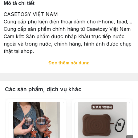
Mô tả chi tiết
CASETOSY VIỆT NAM
Cung cấp phụ kiện điện thoại dành cho iPhone, Ipad,...
Cung cấp sản phẩm chính hãng từ Casetosy Việt Nam
Cam kết: Sản phẩm được nhập khẩu trực tiếp nước
ngoài và trong nước, chính hãng, hình ảnh được chụp
thật tại shop.
Đọc thêm nội dung
Xuất Xứ: Sản phẩm được nhập khẩu trực tiếp và hoàn
thiện tại Casetosy Việt Nam - 258 Trưng Nữ Vương,
Quận Hải Châu, TP. Đà Nẵng
Các sản phẩm, dịch vụ khác
Tổ chức chịu trách nhiệm về hàng hoá: Casetosy Việt
Nam - 258 Trưng Nữ Vương, Quận Hải Châu, TP. Đà
Nẵng
Đặt hàng: