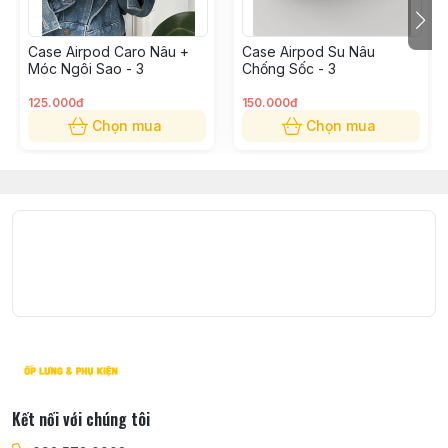
Qua : Hotline: 0935730908
Đặt hàng online trên website Casetosy Việt Nam
Case Airpod Caro Nâu +
Case Airpod Su Nâu
Qua email: casetosy@gmail.com
Móc Ngôi Sao - 3
Chống Sốc - 3
Giao nhận:
125.000đ
150.000đ
Shop nhận ship COD toàn quốc thời gian khoảng từ 1 –
Chọn mua
Chọn mua
4 ngày tuỳ theo địa chỉ shop sẽ báo lại khi nhận được
đơn hàng.
Được kiểm tra hàng trước khi nhận, lưu ý không được
thử hàng
Kết nối với chúng tôi