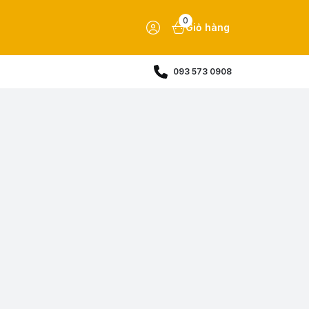
0
Giỏ hàng
093 573 0908