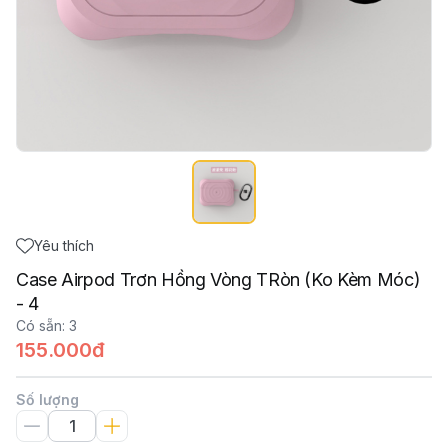
Yêu thích
Case Airpod Trơn Hồng Vòng TRòn (Ko Kèm Móc)
- 4
Có sẵn
:
3
155.000đ
Số lượng