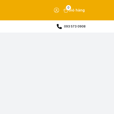
0
Giỏ hàng
093 573 0908