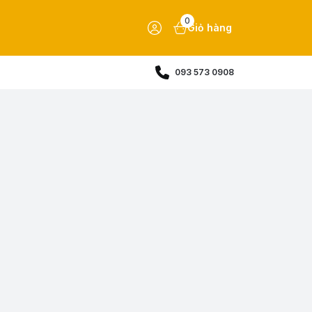
0
Giỏ hàng
093 573 0908