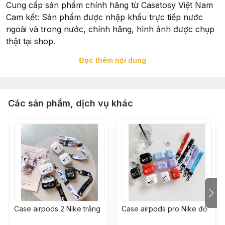
Cung cấp sản phẩm chính hãng từ Casetosy Việt Nam
Cam kết: Sản phẩm được nhập khẩu trực tiếp nước
ngoài và trong nước, chính hãng, hình ảnh được chụp
thật tại shop.
Đọc thêm nội dung
Xuất Xứ: Sản phẩm được nhập khẩu trực tiếp và hoàn
thiện tại Casetosy Việt Nam - 258 Trưng Nữ Vương,
Quận Hải Châu, TP. Đà Nẵng
Các sản phẩm, dịch vụ khác
Tổ chức chịu trách nhiệm về hàng hoá: Casetosy Việt
Nam - 258 Trưng Nữ Vương, Quận Hải Châu, TP. Đà
Nẵng
Đặt hàng:
Qua : Hotline: 0935730908
Đặt hàng online trên website Casetosy Việt Nam
Case airpods 2 Nike trắng
Case airpods pro Nike đỏ
Qua email: casetosy@gmail.com
Giao nhận: