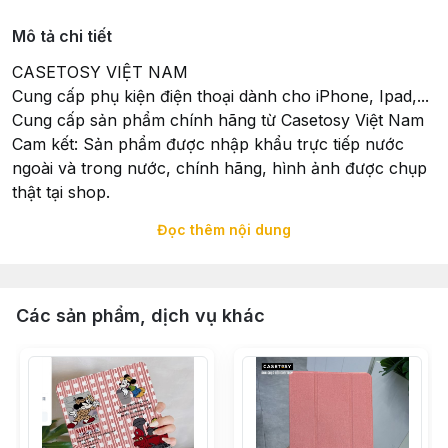
Mô tả chi tiết
CASETOSY VIỆT NAM
Cung cấp phụ kiện điện thoại dành cho iPhone, Ipad,...
Cung cấp sản phẩm chính hãng từ Casetosy Việt Nam
Cam kết: Sản phẩm được nhập khẩu trực tiếp nước
ngoài và trong nước, chính hãng, hình ảnh được chụp
thật tại shop.
Đọc thêm nội dung
Xuất Xứ: Sản phẩm được nhập khẩu trực tiếp và hoàn
thiện tại Casetosy Việt Nam - 258 Trưng Nữ Vương,
Quận Hải Châu, TP. Đà Nẵng
Các sản phẩm, dịch vụ khác
Tổ chức chịu trách nhiệm về hàng hoá: Casetosy Việt
Nam - 258 Trưng Nữ Vương, Quận Hải Châu, TP. Đà
Nẵng
Đặt hàng: