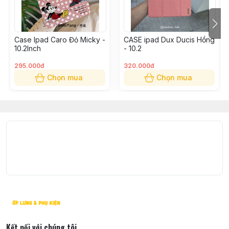
Qua : Hotline: 0935730908
Đặt hàng online trên website Casetosy Việt Nam
Case Ipad Caro Đỏ Micky -
CASE ipad Dux Ducis Hồng
Qua email: casetosy@gmail.com
10.2Inch
- 10.2
Giao nhận:
295.000đ
320.000đ
Shop nhận ship COD toàn quốc thời gian khoảng từ 1 –
Chọn mua
Chọn mua
4 ngày tuỳ theo địa chỉ shop sẽ báo lại khi nhận được
đơn hàng.
Được kiểm tra hàng trước khi nhận, lưu ý không được
thử hàng
Kết nối với chúng tôi