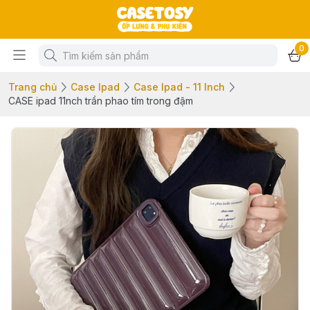
0
Trang chủ
Case Ipad
Case Ipad - 11 Inch
CASE ipad 11nch trần phao tím trong đậm