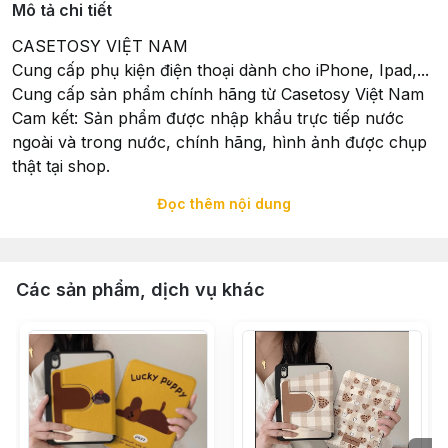
Mô tả chi tiết
CASETOSY VIỆT NAM
Cung cấp phụ kiện điện thoại dành cho iPhone, Ipad,...
Cung cấp sản phẩm chính hãng từ Casetosy Việt Nam
Cam kết: Sản phẩm được nhập khẩu trực tiếp nước
ngoài và trong nước, chính hãng, hình ảnh được chụp
thật tại shop.
Đọc thêm nội dung
Xuất Xứ: Sản phẩm được nhập khẩu trực tiếp và hoàn
thiện tại Casetosy Việt Nam - 258 Trưng Nữ Vương,
Quận Hải Châu, TP. Đà Nẵng
Các sản phẩm, dịch vụ khác
Tổ chức chịu trách nhiệm về hàng hoá: Casetosy Việt
Nam - 258 Trưng Nữ Vương, Quận Hải Châu, TP. Đà
Nẵng
Đặt hàng: