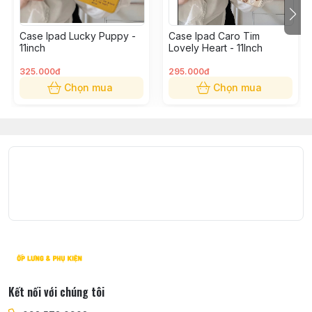
Qua : Hotline: 0935730908
Đặt hàng online trên website Casetosy Việt Nam
Case Ipad Lucky Puppy -
Case Ipad Caro Tim
Qua email: casetosy@gmail.com
11inch
Lovely Heart - 11Inch
Giao nhận:
325.000đ
295.000đ
Shop nhận ship COD toàn quốc thời gian khoảng từ 1 –
Chọn mua
Chọn mua
4 ngày tuỳ theo địa chỉ shop sẽ báo lại khi nhận được
đơn hàng.
Được kiểm tra hàng trước khi nhận, lưu ý không được
thử hàng
Kết nối với chúng tôi