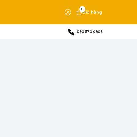
0
Giỏ hàng
093 573 0908