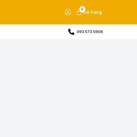
0
Giỏ hàng
093 573 0908