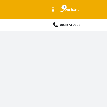
0
Giỏ hàng
093 573 0908