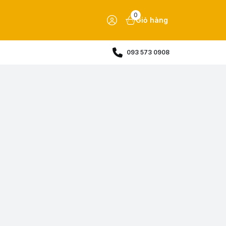
0
Giỏ hàng
093 573 0908