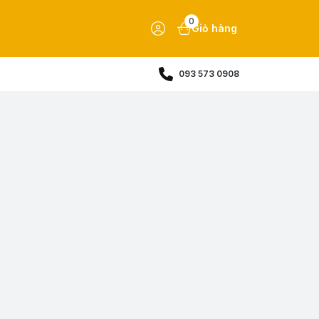
0
Giỏ hàng
093 573 0908