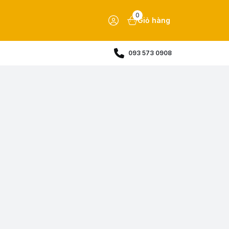
0
Giỏ hàng
093 573 0908