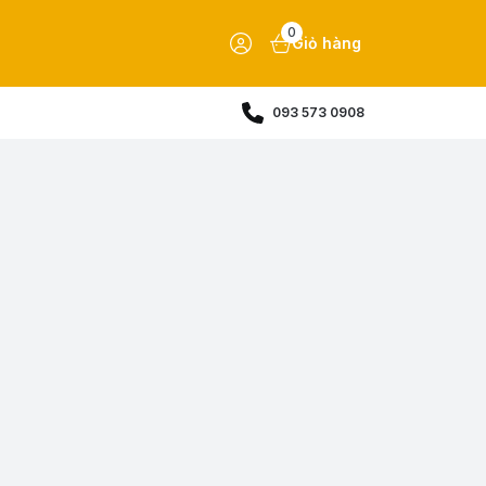
0
Giỏ hàng
093 573 0908