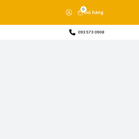
0
Giỏ hàng
093 573 0908