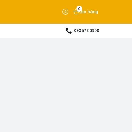
0
Giỏ hàng
093 573 0908