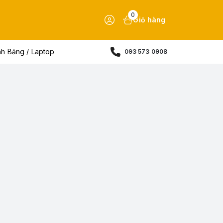
0
Giỏ hàng
nh Bảng / Laptop
093 573 0908