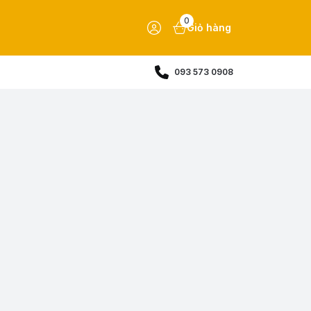
0
Giỏ hàng
093 573 0908