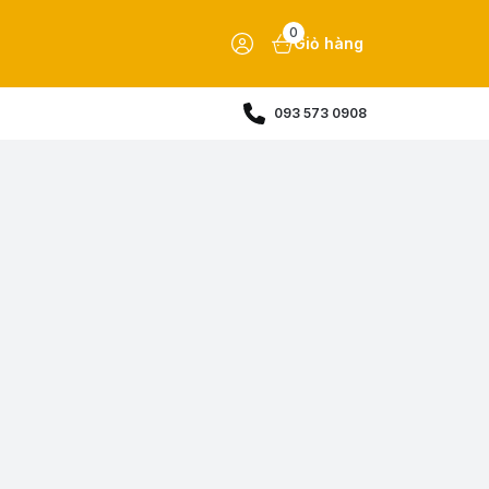
0
Giỏ hàng
093 573 0908