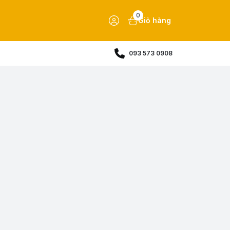
0
Giỏ hàng
093 573 0908