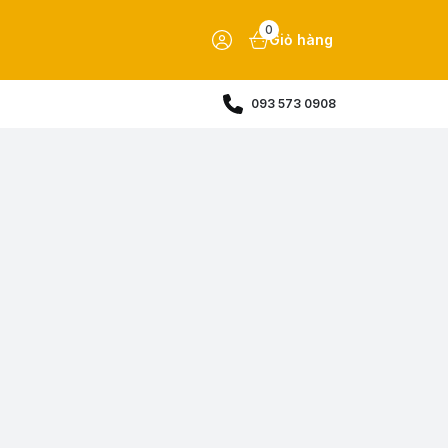
0
Giỏ hàng
093 573 0908