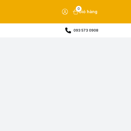
0
Giỏ hàng
093 573 0908