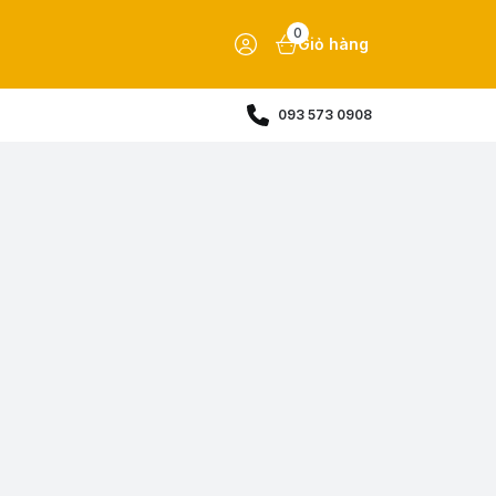
0
Giỏ hàng
093 573 0908