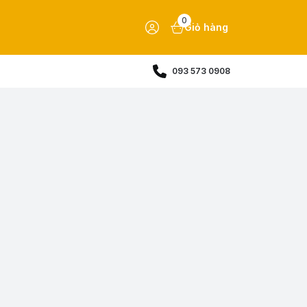
0
Giỏ hàng
093 573 0908