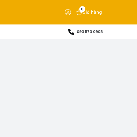
0
Giỏ hàng
093 573 0908